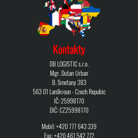
Kontakty
DB LOGISTIC s.r.o.
Mgr. Dušan Urban
B. Smetany 383
563 01 Lanškroun - Czech Repubic
IČ: 25998170
DIČ: CZ25998170
Mobil: +420 777 643 339
Fax: +420 461 542 772